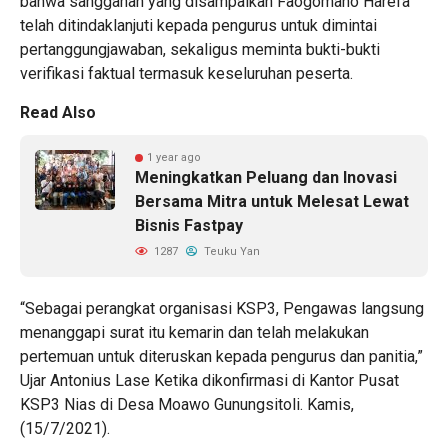
bahwa sanggahan yang disampaikan Faogomano Harefa
telah ditindaklanjuti kepada pengurus untuk dimintai
pertanggungjawaban, sekaligus meminta bukti-bukti
verifikasi faktual termasuk keseluruhan peserta.
Read Also
1 year ago
Meningkatkan Peluang dan Inovasi
Bersama Mitra untuk Melesat Lewat
Bisnis Fastpay
1287
Teuku Yan
“Sebagai perangkat organisasi KSP3, Pengawas langsung
menanggapi surat itu kemarin dan telah melakukan
pertemuan untuk diteruskan kepada pengurus dan panitia,”
Ujar Antonius Lase Ketika dikonfirmasi di Kantor Pusat
KSP3 Nias di Desa Moawo Gunungsitoli. Kamis,
(15/7/2021).