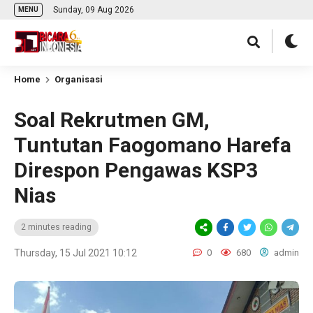
Sunday, 09 Aug 2026
MENU
Home
Organisasi
Soal Rekrutmen GM,
Tuntutan Faogomano Harefa
Direspon Pengawas KSP3
Nias
2 minutes reading
Thursday, 15 Jul 2021 10:12
0
680
admin