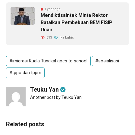
1 year ago
Mendiktisaintek Minta Rektor
Batalkan Pembekuan BEM FISIP
Unair
693
Ika Lubis
#imigrasi Kuala Tungkal goes to school
#sosialisasi
#tppo dan tppm
Teuku Yan
Another post by Teuku Yan
Related posts