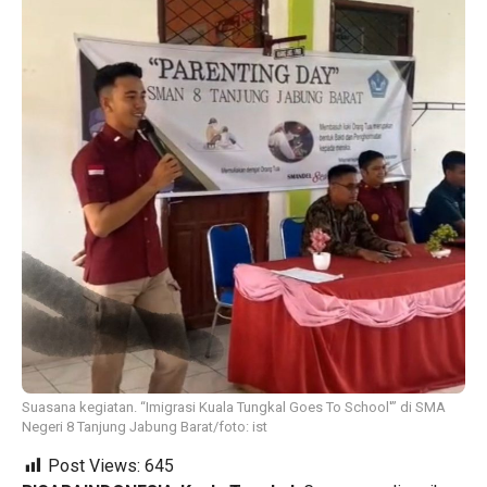
Suasana kegiatan. “Imigrasi Kuala Tungkal Goes To School'” di SMA
Negeri 8 Tanjung Jabung Barat/foto: ist
Post Views:
645