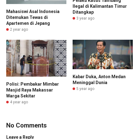
Pelaku Kasus Tambang
Ilegal di Kalimantan Timur
Mahasiswi Asal Indonesia
Ditangkap
Ditemukan Tewas di
3 year ago
Apartemen di Jepang
2 year ago
Kabar Duka, Anton Medan
Meninggal Dunia
Polisi: Pembakar Mimbar
5 year ago
Masjid Raya Makassar
Warga Sekitar
4 year ago
No Comments
Leave a Reply