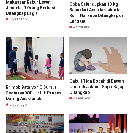
Makassar Kabur Lewat
Coba Selundupkan 13 Kg
Jendela, 1 Orang Berhasil
Sabu dari Aceh ke Jakarta,
Ditangkap Lagi!
Kurir Narkoba Ditangkap di
3 year ago
Langkat
4 year ago
Cabuli Tiga Bocah di Bawah
Umur di Jaktim, Sopir Bajaj
Brimob Batalyon C Sumut
Ditangkap
Sediakan WiFi Untuk Proses
Daring Anak-anak
4 year ago
5 year ago