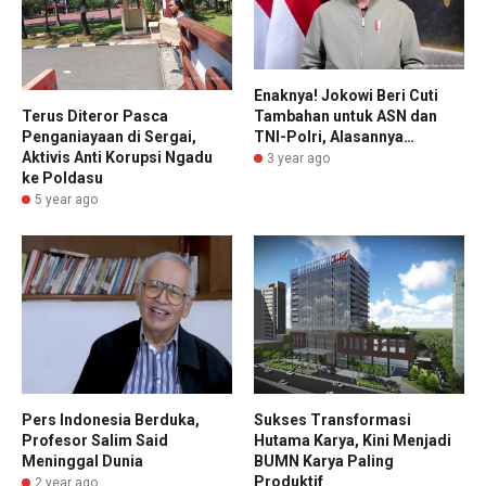
Enaknya! Jokowi Beri Cuti
Terus Diteror Pasca
Tambahan untuk ASN dan
Penganiayaan di Sergai,
TNI-Polri, Alasannya…
Aktivis Anti Korupsi Ngadu
3 year ago
ke Poldasu
5 year ago
Pers Indonesia Berduka,
Sukses Transformasi
Profesor Salim Said
Hutama Karya, Kini Menjadi
Meninggal Dunia
BUMN Karya Paling
Produktif
2 year ago