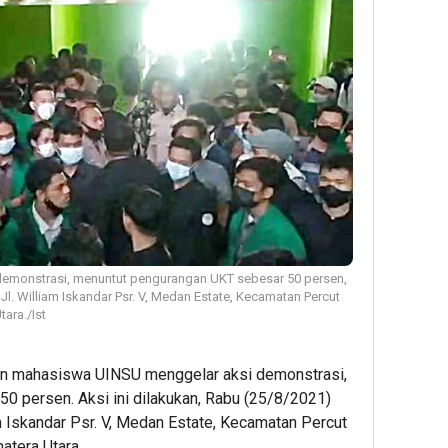
emonstrasi, menuntut pengurangan UKT sebesar 50 persen,
Jl. William Iskandar Psr. V, Medan Estate, Kecamatan Percut
ara./Ist
n mahasiswa UINSU menggelar aksi demonstrasi,
0 persen. Aksi ini dilakukan, Rabu (25/8/2021)
m Iskandar Psr. V, Medan Estate, Kecamatan Percut
atera Utara.