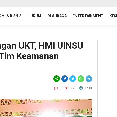
MI & BISNIS
HUKUM
OLAHRAGA
ENTERTAINMENT
KES
ngan UKT, HMI UINSU
 Tim Keamanan
0
791
Khair