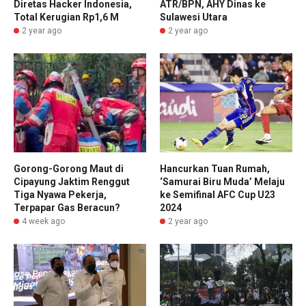
Diretas Hacker Indonesia,
ATR/BPN, AHY Dinas ke
Total Kerugian Rp1,6 M
Sulawesi Utara
2 year ago
2 year ago
Gorong-Gorong Maut di
Hancurkan Tuan Rumah,
Cipayung Jaktim Renggut
‘Samurai Biru Muda’ Melaju
Tiga Nyawa Pekerja,
ke Semifinal AFC Cup U23
Terpapar Gas Beracun?
2024
4 week ago
2 year ago