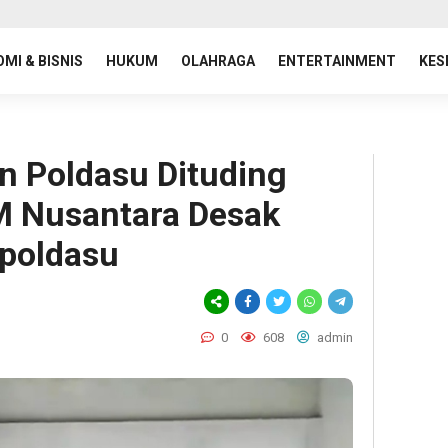
MI & BISNIS
HUKUM
OLAHRAGA
ENTERTAINMENT
KES
n Poldasu Dituding
M Nusantara Desak
apoldasu
0
608
admin