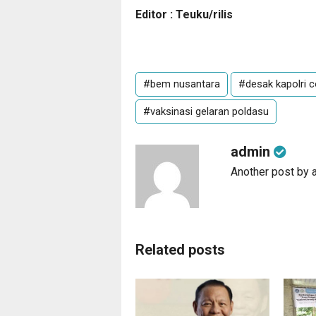
Editor : Teuku/rilis
#bem nusantara
#desak kapolri 
#vaksinasi gelaran poldasu
admin
Another post by 
Related posts