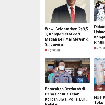
Didam
Wow! Gelontorkan Rp9,5
Unime
T, Konglomerat dari
Kampu
Medan Beli Mal Mewah di
Rintis
Singapura
2 yea
3 year ago
Bentrokan Berdarah di
Desa Saentis Telan
HUT K
Korban Jiwa, Polisi Buru
Tokoh
Pelaku