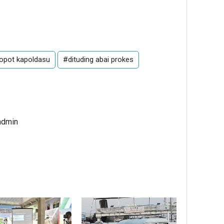
copot kapoldasu
#dituding abai prokes
admin