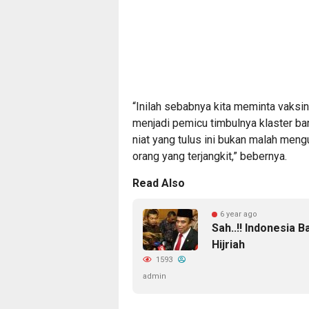
“Inilah sebabnya kita meminta vaksin
menjadi pemicu timbulnya klaster bar
niat yang tulus ini bukan malah meng
orang yang terjangkit,” bebernya.
Read Also
6 year ago
Sah..!! Indonesia 
Hijriah
1593
admin