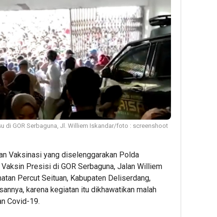
u di GOR Serbaguna, Jl. Williem Iskandar/foto : screenshoot
an Vaksinasi yang diselenggarakan Polda
Vaksin Presisi di GOR Serbaguna, Jalan Williem
atan Percut Seituan, Kabupaten Deliserdang,
sannya, karena kegiatan itu dikhawatikan malah
an Covid-19.