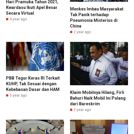
Hari Pramuka Tahun 2021,
Kwardasu Ikuti Apel Besar
Menkes Imbau Masyarakat
Secara Virtual
Tak Panik terhadap
4 year ago
Pneumonia Misterius di
China
2 year ago
PBB Tegur Keras RI Terkait
KUHP, Tak Sesuai dengan
Kebebasan Dasar dan HAM
Klaim Mobilnya Hilang, Firli
3 year ago
Bahuri Naik Mobil Ini Pulang
dari Bareskrim
2 year ago