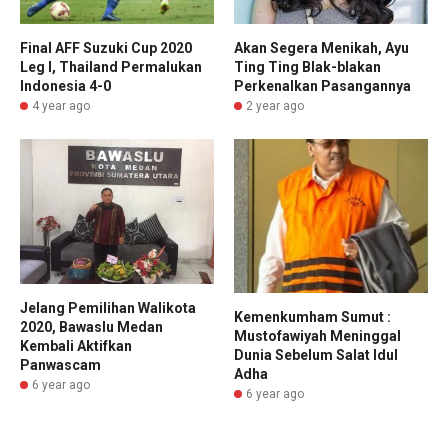
Final AFF Suzuki Cup 2020
Akan Segera Menikah, Ayu
Leg I, Thailand Permalukan
Ting Ting Blak-blakan
Indonesia 4-0
Perkenalkan Pasangannya
4 year ago
2 year ago
Jelang Pemilihan Walikota
Kemenkumham Sumut :
2020, Bawaslu Medan
Mustofawiyah Meninggal
Kembali Aktifkan
Dunia Sebelum Salat Idul
Panwascam
Adha
6 year ago
6 year ago