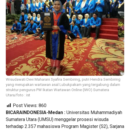
Wisudawati Devi Maharani Syafira Sembiring, putri Hendra Sembiring
yang merupakan wartawan asal Lubukpakam yang tergabung dalam
struktur pengurus PW Ikatan Wartawan Online (IWO) Sumatera
Utara/foto : ist
Post Views:
860
BICARAINDONESIA-Medan :
Universitas Muhammadiyah
Sumatera Utara (UMSU) menggelar prosesi wisuda
terhadap 2.357 mahasiswa Program Magister (S2), Sarjana