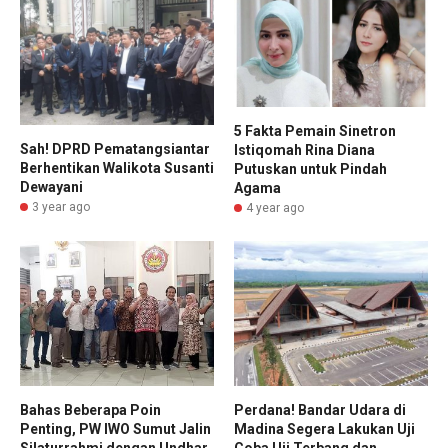
5 Fakta Pemain Sinetron
Sah! DPRD Pematangsiantar
Istiqomah Rina Diana
Berhentikan Walikota Susanti
Putuskan untuk Pindah
Dewayani
Agama
3 year ago
4 year ago
Bahas Beberapa Poin
Perdana! Bandar Udara di
Penting, PW IWO Sumut Jalin
Madina Segera Lakukan Uji