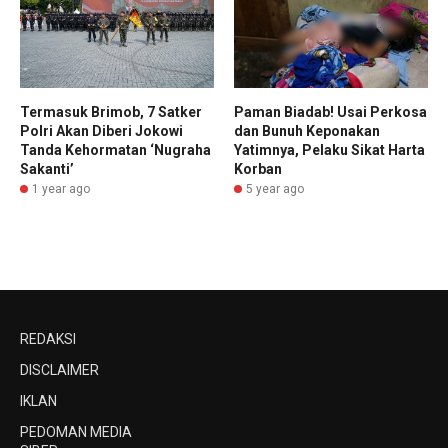
Termasuk Brimob, 7 Satker
Paman Biadab! Usai Perkosa
Polri Akan Diberi Jokowi
dan Bunuh Keponakan
Tanda Kehormatan ‘Nugraha
Yatimnya, Pelaku Sikat Harta
Sakanti’
Korban
1 year ago
5 year ago
REDAKSI
DISCLAIMER
IKLAN
PEDOMAN MEDIA