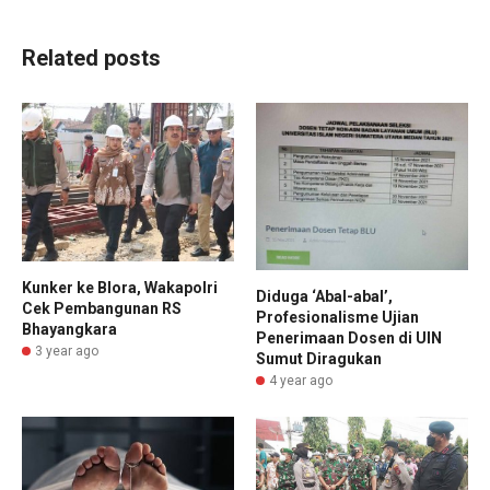
Related posts
Kunker ke Blora, Wakapolri
Diduga ‘Abal-abal’,
Cek Pembangunan RS
Profesionalisme Ujian
Bhayangkara
Penerimaan Dosen di UIN
3 year ago
Sumut Diragukan
4 year ago