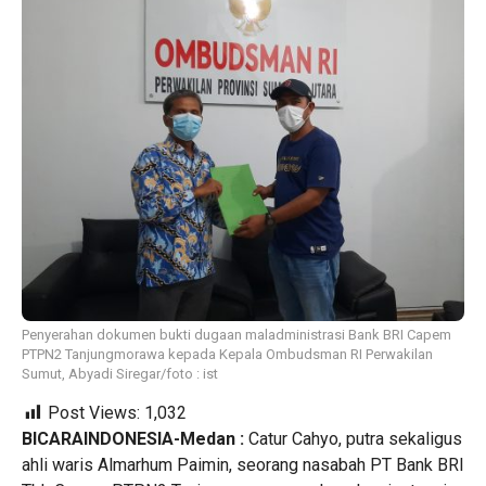
Penyerahan dokumen bukti dugaan maladministrasi Bank BRI Capem
PTPN2 Tanjungmorawa kepada Kepala Ombudsman RI Perwakilan
Sumut, Abyadi Siregar/foto : ist
Post Views:
1,032
BICARAINDONESIA-Medan :
Catur Cahyo, putra sekaligus
ahli waris Almarhum Paimin, seorang nasabah PT Bank BRI