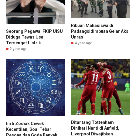
Ribuan Mahasiswa di
Padangsidimpuan Gelar Aksi
Seorang Pegawai FKIP UISU
Unras
Diduga Tewas Usai
Tersengat Listrik
4 year ago
2 year ago
Ditantang Tottenham
Ini 5 Zodiak Cewek
Dinihari Nanti di Anfield,
Kecentilan, Soal Tebar
Liverpool Diwajibkan
Pesona dan Goda Banyak