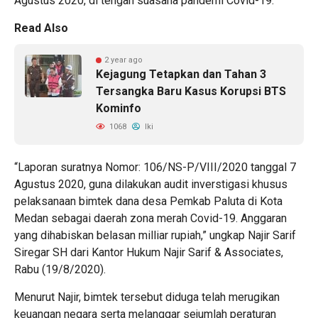
Agustus 2020, di tengah suasana pandemi Covid-19.
Read Also
2 year ago
Kejagung Tetapkan dan Tahan 3
Tersangka Baru Kasus Korupsi BTS
Kominfo
1068
Iki
“Laporan suratnya Nomor: 106/NS-P/VIII/2020 tanggal 7
Agustus 2020, guna dilakukan audit inverstigasi khusus
pelaksanaan bimtek dana desa Pemkab Paluta di Kota
Medan sebagai daerah zona merah Covid-19. Anggaran
yang dihabiskan belasan milliar rupiah,” ungkap Najir Sarif
Siregar SH dari Kantor Hukum Najir Sarif & Associates,
Rabu (19/8/2020).
Menurut Najir, bimtek tersebut diduga telah merugikan
keuangan negara serta melanggar sejumlah peraturan