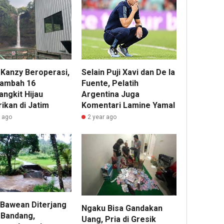
Kanzy Beroperasi,
Selain Puji Xavi dan De la
ambah 16
Fuente, Pelatih
ngkit Hijau
Argentina Juga
rikan di Jatim
Komentari Lamine Yamal
r ago
2 year ago
 Bawean Diterjang
Ngaku Bisa Gandakan
r Bandang,
Uang, Pria di Gresik