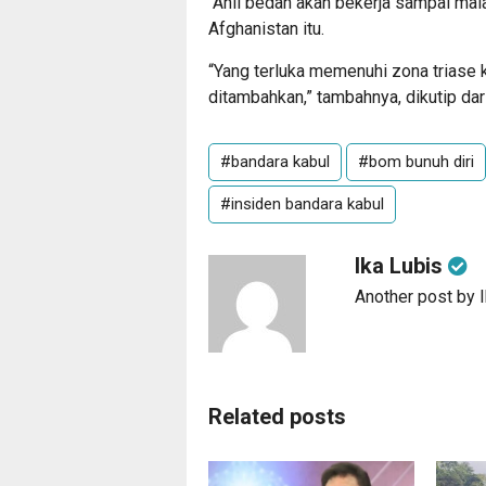
“Ahli bedah akan bekerja sampai mal
Afghanistan itu.
“Yang terluka memenuhi zona triase k
ditambahkan,” tambahnya, dikutip dar
#bandara kabul
#bom bunuh diri
#insiden bandara kabul
Ika Lubis
Another post by 
Related posts