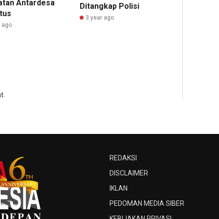
tan Antardesa
Ditangkap Polisi
tus
3 year ago
r ago
t.
REDAKSI
DISCLAIMER
IKLAN
PEDOMAN MEDIA SIBER
KEBIJAKAN PRIVASI