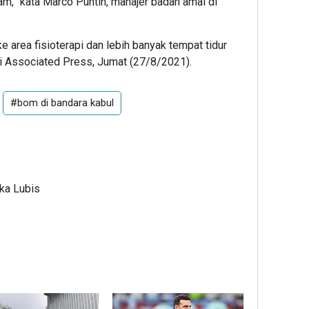
am,” kata Marco Puntin, manajer badan amal di
e area fisioterapi dan lebih banyak tempat tidur
i
Associated Press
, Jumat (27/8/2021).
#bom di bandara kabul
Ika Lubis