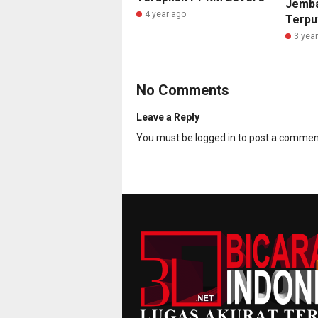
Jemba
4 year ago
Terpu
3 yea
No Comments
Leave a Reply
You must be
logged in
to post a commen