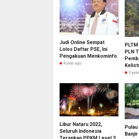
Judi Online Sempat
PLTM 
Lolos Daftar PSE, Ini
PLN T
Pengakuan Menkominfo
Pemba
4 year ago
Kelist
3 yea
Libur Nataru 2022,
Pulau
Seluruh Indonesia
Banji
Terapkan PPKM Level 3