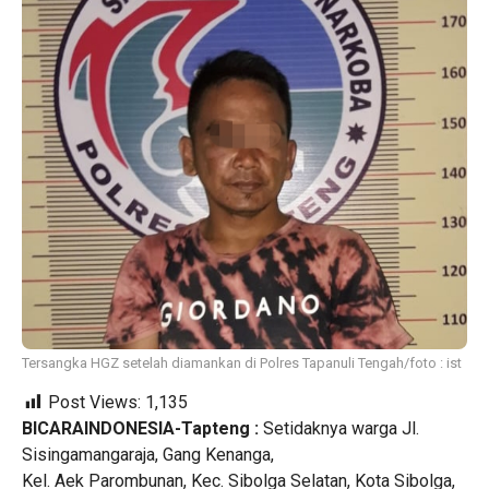
Tersangka HGZ setelah diamankan di Polres Tapanuli Tengah/foto : ist
Post Views:
1,135
BICARAINDONESIA-Tapteng :
Setidaknya warga Jl.
Sisingamangaraja, Gang Kenanga,
Kel. Aek Parombunan, Kec. Sibolga Selatan, Kota Sibolga,