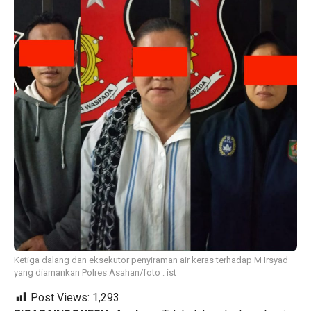
Ketiga dalang dan eksekutor penyiraman air keras terhadap M Irsyad
yang diamankan Polres Asahan/foto : ist
Post Views:
1,293