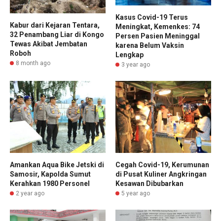
Kasus Covid-19 Terus
Kabur dari Kejaran Tentara,
Meningkat, Kemenkes: 74
32 Penambang Liar di Kongo
Persen Pasien Meninggal
Tewas Akibat Jembatan
karena Belum Vaksin
Roboh
Lengkap
8 month ago
3 year ago
Amankan Aqua Bike Jetski di
Cegah Covid-19, Kerumunan
Samosir, Kapolda Sumut
di Pusat Kuliner Angkringan
Kerahkan 1980 Personel
Kesawan Dibubarkan
2 year ago
5 year ago