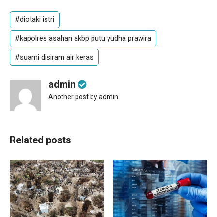
#diotaki istri
#kapolres asahan akbp putu yudha prawira
#suami disiram air keras
admin
Another post by admin
Related posts