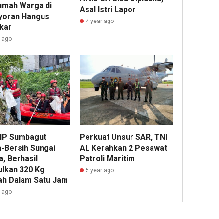
umah Warga di
Asal Istri Lapor
oran Hangus
4 year ago
kar
r ago
Perkuat Unsur SAR, TNI
IP Sumbagut
AL Kerahkan 2 Pesawat
h-Bersih Sungai
Patroli Maritim
, Berhasil
lkan 320 Kg
5 year ago
h Dalam Satu Jam
r ago