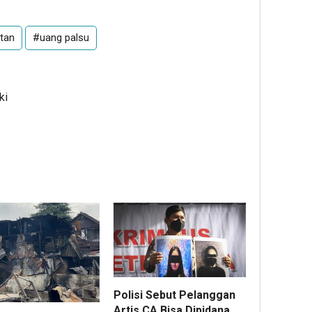
tan
#uang palsu
ki
Polisi Sebut Pelanggan
Artis CA Bisa Dipidana,