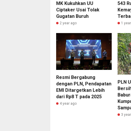
MK Kukuhkan UU
543 R
Ciptaker Usai Tolak
Kemay
Gugatan Buruh
Terba
2 year ago
1 yea
Resmi Bergabung
PLN U
dengan PLN, Pendapatan
Bersi
EMI Ditargetkan Lebih
Babura
dari Rp8 T pada 2025
Kumpu
4 year ago
Sampa
3 yea