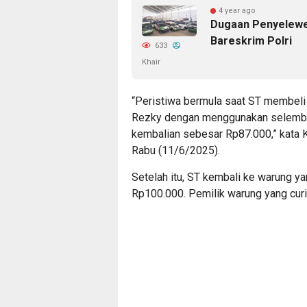
4 year ago
Dugaan Penyelewe
Bareskrim Polri
633
Khair
“Peristiwa bermula saat ST membeli
Rezky dengan menggunakan selemba
kembalian sebesar Rp87.000,” kata Ka
Rabu (11/6/2025).
Setelah itu, ST kembali ke warung 
Rp100.000. Pemilik warung yang curig