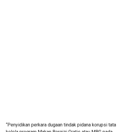
“Penyidikan perkara dugaan tindak pidana korupsi tata
kelola program Makan Bergizi Gratis atau MBG pada