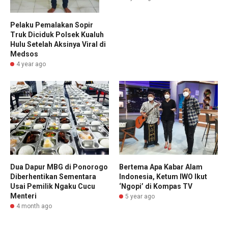
Pelaku Pemalakan Sopir
Truk Diciduk Polsek Kualuh
Hulu Setelah Aksinya Viral di
Medsos
4 year ago
Dua Dapur MBG di Ponorogo
Bertema Apa Kabar Alam
Diberhentikan Sementara
Indonesia, Ketum IWO Ikut
Usai Pemilik Ngaku Cucu
‘Ngopi’ di Kompas TV
Menteri
5 year ago
4 month ago