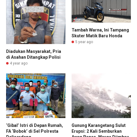
Tambah Warna, Ini Tampang
Skuter Matik Baru Honda
5 year ago
Diadukan Masyarakat, Pria
di Asahan Ditangkap Polisi
4 year ago
‘Gibal’ Istri di Depan Rumah,
Gunung Karangetang Sulut
FA ‘Bobok’ di Sel Polresta
Erupsi: 2 Kali Semburkan
Deliserdang
Awan Panas, Warga Diimbau