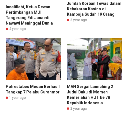
Jumlah Korban Tewas dalam
Innalillahi, Ketua Dewan
Kebakaran Kasino di
Pertimbangan MUI
Kamboja Sudah 19 Orang
Tangerang Edi Junaedi
3 year ago
Nawawi Meninggal Dunia
4 year ago
Polrestabes Medan Berhasil
MAN Sergai Launching 2
Tangkap 7 Pelaku Curanmor
Judul Buku di Momen
Kemeriahan HUT ke 78
1 year ago
Republik Indonesia
2 year ago