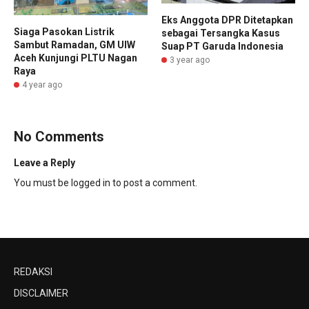
Eks Anggota DPR Ditetapkan
Siaga Pasokan Listrik
sebagai Tersangka Kasus
Sambut Ramadan, GM UIW
Suap PT Garuda Indonesia
Aceh Kunjungi PLTU Nagan
3 year ago
Raya
4 year ago
No Comments
Leave a Reply
You must be
logged in
to post a comment.
REDAKSI
DISCLAIMER