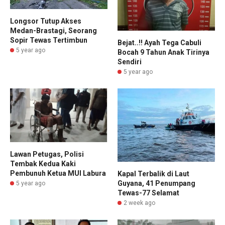
Longsor Tutup Akses
Medan-Brastagi, Seorang
Sopir Tewas Tertimbun
Bejat..!! Ayah Tega Cabuli
5 year ago
Bocah 9 Tahun Anak Tirinya
Sendiri
5 year ago
Lawan Petugas, Polisi
Tembak Kedua Kaki
Pembunuh Ketua MUI Labura
Kapal Terbalik di Laut
Guyana, 41 Penumpang
5 year ago
Tewas-77 Selamat
2 week ago