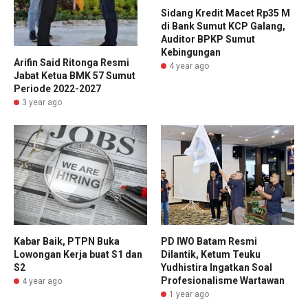
Sidang Kredit Macet Rp35 M
di Bank Sumut KCP Galang,
Auditor BPKP Sumut
Kebingungan
Arifin Said Ritonga Resmi
4 year ago
Jabat Ketua BMK 57 Sumut
Periode 2022-2027
3 year ago
Kabar Baik, PTPN Buka
PD IWO Batam Resmi
Lowongan Kerja buat S1 dan
Dilantik, Ketum Teuku
S2
Yudhistira Ingatkan Soal
Profesionalisme Wartawan
4 year ago
1 year ago