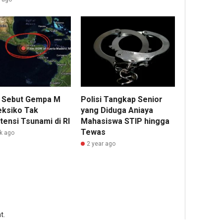
 Sebut Gempa M
Polisi Tangkap Senior
eksiko Tak
yang Diduga Aniaya
tensi Tsunami di RI
Mahasiswa STIP hingga
Tewas
k ago
2 year ago
t.