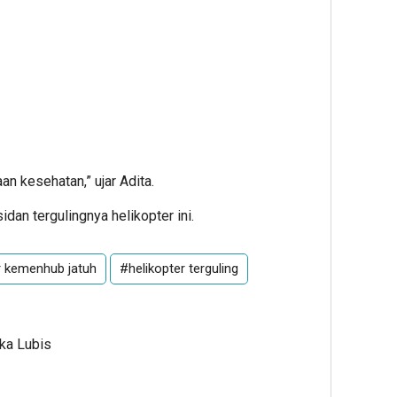
an kesehatan,” ujar Adita.
dan tergulingnya helikopter ini.
r kemenhub jatuh
#helikopter terguling
Ika Lubis