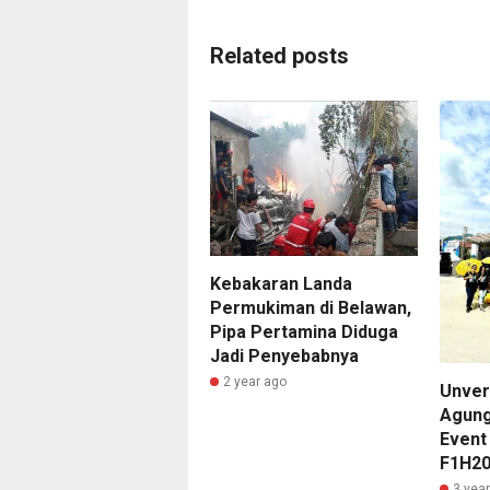
Related posts
Kebakaran Landa
Permukiman di Belawan,
Pipa Pertamina Diduga
Jadi Penyebabnya
2 year ago
Unver
Agung
Event 
F1H20
3 yea