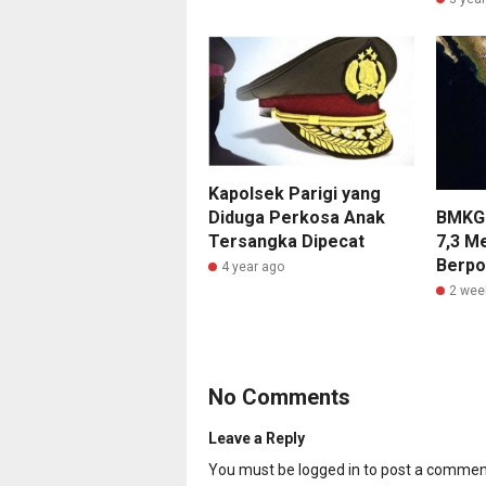
Kapolsek Parigi yang
Diduga Perkosa Anak
BMKG
Tersangka Dipecat
7,3 M
Berpo
4 year ago
2 wee
No Comments
Leave a Reply
You must be
logged in
to post a commen