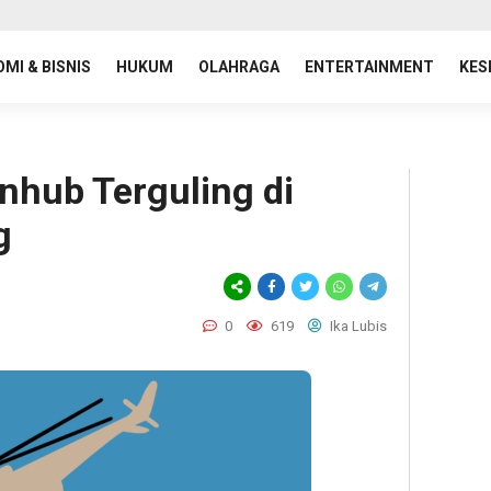
MI & BISNIS
HUKUM
OLAHRAGA
ENTERTAINMENT
KES
nhub Terguling di
g
0
619
Ika Lubis