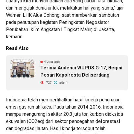
saatnya kita menyampaikan apa yang sudah kita lakukan,
dan mengajak dunia untuk melakukan hal yang sama,” ujar
Wamen LHK Alue Dohong, saat memberikan sambutan
pada penutupan kegiatan Peningkatan Negosiator
Perubahan Iklim Angkatan I Tingkat Mahir, di Jakarta,
kemarin.
Read Also
4 year ago
Terima Audensi WUPDS G-17, Begini
Pesan Kapolresta Deliserdang
727
admin
Indonesia telah memperlihatkan hasil kinerja penurunan
emisi gas rumah kaca. Pada tahun 2014-2016, Indonesia
mampu mengurangi sekitar 20,3 juta ton karbon dioksida
ekuivalen (CO2eq) dari sektor pencegahan deforestasi
dan degradasi hutan. Hasil kinerja tersebut telah