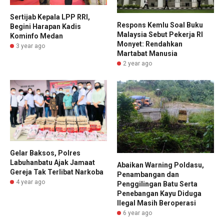
Sertijab Kepala LPP RRI,
Respons Kemlu Soal Buku
Begini Harapan Kadis
Malaysia Sebut Pekerja RI
Kominfo Medan
Monyet: Rendahkan
3 year ago
Martabat Manusia
2 year ago
Gelar Baksos, Polres
Labuhanbatu Ajak Jamaat
Abaikan Warning Poldasu,
Gereja Tak Terlibat Narkoba
Penambangan dan
4 year ago
Penggilingan Batu Serta
Penebangan Kayu Diduga
Ilegal Masih Beroperasi
6 year ago