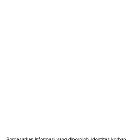
Berdasarkan informasi yang diperoleh, identitas korban