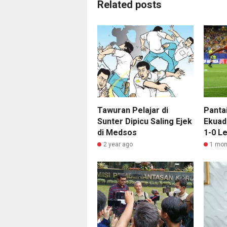
Related posts
Tawuran Pelajar di
Panta
Sunter Dipicu Saling Ejek
Ekuad
di Medsos
1-0 L
2 year ago
1 mon