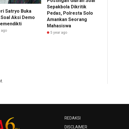
Postingan Gibran Soal
Sepakbola Dikritik
ri Satryo Buka
Pedas, Polresta Solo
 Soal Aksi Demo
Amankan Seorang
emendikti
Mahasiswa
r ago
5 year ago
t.
REDAKSI
DISCLAIMER