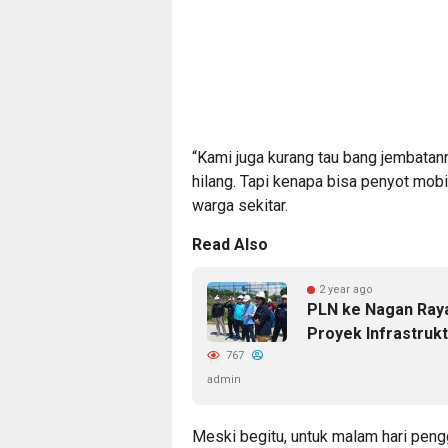
“Kami juga kurang tau bang jembatann
hilang. Tapi kenapa bisa penyot mobil 
warga sekitar.
Read Also
2 year ago
PLN ke Nagan Raya 
Proyek Infrastrukt
767
admin
Meski begitu, untuk malam hari pengg