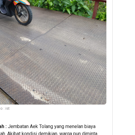
 : ist
h :
Jembatan Aek Tolang yang menelan biaya
arah. Akibat kondisi demikian, warga pun diminta