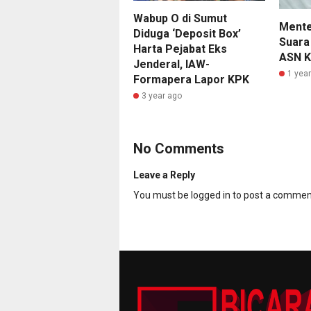
Wabup O di Sumut
Mente
Diduga ‘Deposit Box’
Suara
Harta Pejabat Eks
ASN K
Jenderal, IAW-
1 yea
Formapera Lapor KPK
3 year ago
No Comments
Leave a Reply
You must be
logged in
to post a commen