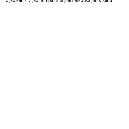
dijadikan ZM jadi tempat menjual narkotika jenis sabu.