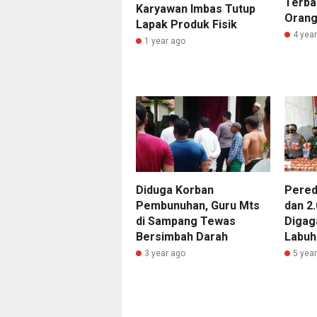
Terbal
Karyawan Imbas Tutup
Orang
Lapak Produk Fisik
4 yea
1 year ago
Pered
Diduga Korban
dan 2.
Pembunuhan, Guru Mts
Digag
di Sampang Tewas
Labuh
Bersimbah Darah
5 yea
3 year ago