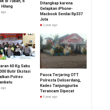
ik di Tuban, 6
Ditangkap karena
 Hilang
Gelapkan iPhone-
r ago
Macbook Senilai Rp337
Juta
2 year ago
aran 60 Kg Sabu
000 Butir Ekstasi
Pasca Terjaring OTT
alkan Polres
Polresta Deliserdang,
anbatu
Kades Tanjungpurba
r ago
Terancam Dipecat
5 year ago