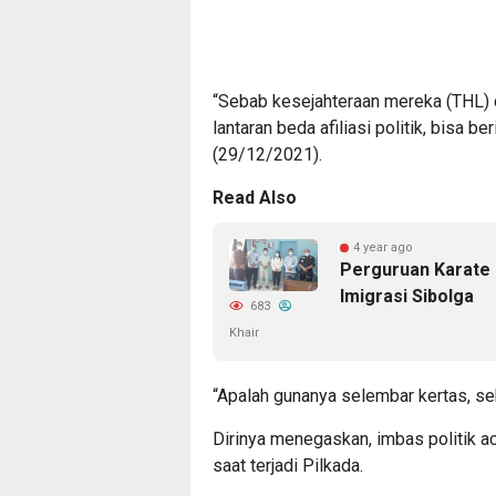
“Sebab kesejahteraan mereka (THL) c
lantaran beda afiliasi politik, bisa 
(29/12/2021).
Read Also
4 year ago
Perguruan Karate 
Imigrasi Sibolga
683
Khair
“Apalah gunanya selembar kertas, se
Dirinya menegaskan, imbas politik a
saat terjadi Pilkada.