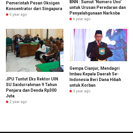
BNN : Sumut ‘Numero Uno’
Pemerintah Pesan Oksigen
untuk Urusan Peredaran dan
Konsentrator dari Singapura
Penyalahgunaan Narkoba
5 year ago
6 year ago
Gempa Cianjur, Mendagri
Imbau Kepala Daerah Se-
JPU Tuntut Eks Rektor UIN
Indonesia Beri Dana Hibah
SU Saidurrahman 9 Tahun
untuk Korban
Penjara dan Denda Rp300
3 year ago
Juta
2 year ago