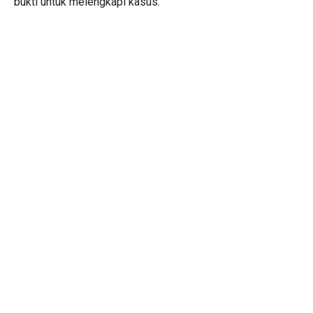
bukti untuk melengkapi kasus.