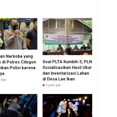
an Narkoba yang
Soal PLTA Kumbih-3, PLN
 di Polres Cilegon
Sosialisasikan Hasil Ukur
ikan Polisi karena
dan Inventarisasi Lahan
aya
di Desa Lae Ikan
r ago
3 year ago