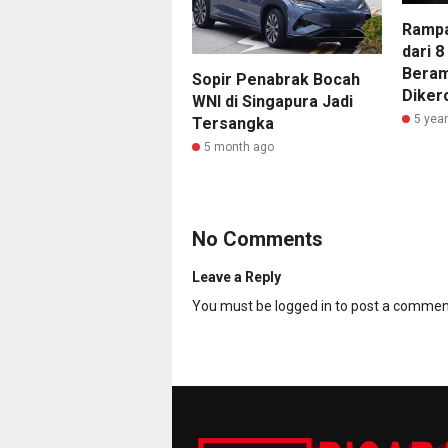
Rampa
dari 8
Beram
Sopir Penabrak Bocah
Diker
WNI di Singapura Jadi
5 yea
Tersangka
5 month ago
No Comments
Leave a Reply
You must be
logged in
to post a commen