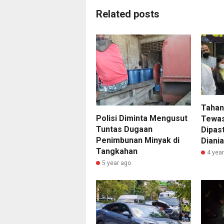
Related posts
Tahan
Polisi Diminta Mengusut
Tewas
Tuntas Dugaan
Dipast
Penimbunan Minyak di
Diani
Tangkahan
4 yea
5 year ago