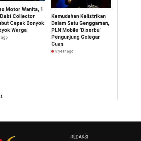
s Motor Wanita, 1
Kemudahan Kelistrikan
 Debt Collector
Dalam Satu Genggaman,
but Cepak Bonyok
PLN Mobile ‘Diserbu’
oyok Warga
Pengunjung Gelegar
r ago
Cuan
3 year ago
t.
REDAKSI