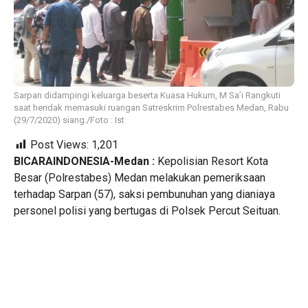
Sarpan didampingi keluarga beserta Kuasa Hukum, M Sa’i Rangkuti
saat hendak memasuki ruangan Satreskrim Polrestabes Medan, Rabu
(29/7/2020) siang./Foto : Ist
Post Views:
1,201
BICARAINDONESIA-Medan :
Kepolisian Resort Kota
Besar (Polrestabes) Medan melakukan pemeriksaan
terhadap Sarpan (57), saksi pembunuhan yang dianiaya
personel polisi yang bertugas di Polsek Percut Seituan.