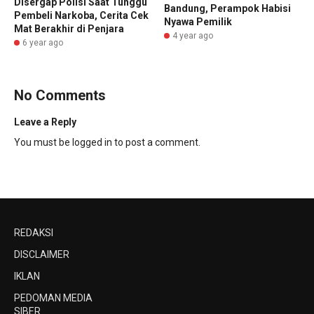
Disergap Polisi Saat Tunggu
Bandung, Perampok Habisi
Pembeli Narkoba, Cerita Cek
Nyawa Pemilik
Mat Berakhir di Penjara
4 year ago
6 year ago
No Comments
Leave a Reply
You must be
logged in
to post a comment.
REDAKSI
DISCLAIMER
IKLAN
PEDOMAN MEDIA
SIBER