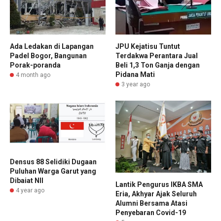
Ada Ledakan di Lapangan
JPU Kejatisu Tuntut
Padel Bogor, Bangunan
Terdakwa Perantara Jual
Porak-poranda
Beli 1,3 Ton Ganja dengan
Pidana Mati
4 month ago
3 year ago
Densus 88 Selidiki Dugaan
Puluhan Warga Garut yang
Dibaiat NII
Lantik Pengurus IKBA SMA
4 year ago
Eria, Akhyar Ajak Seluruh
Alumni Bersama Atasi
Penyebaran Covid-19