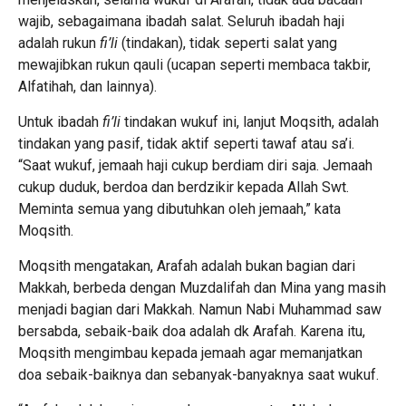
wajib, sebagaimana ibadah salat. Seluruh ibadah haji
adalah rukun
fi’li
(tindakan), tidak seperti salat yang
mewajibkan rukun qauli (ucapan seperti membaca takbir,
Alfatihah, dan lainnya).
Untuk ibadah
fi’li
tindakan wukuf ini, lanjut Moqsith, adalah
tindakan yang pasif, tidak aktif seperti tawaf atau sa’i.
“Saat wukuf, jemaah haji cukup berdiam diri saja. Jemaah
cukup duduk, berdoa dan berdzikir kepada Allah Swt.
Meminta semua yang dibutuhkan oleh jemaah,” kata
Moqsith.
Moqsith mengatakan, Arafah adalah bukan bagian dari
Makkah, berbeda dengan Muzdalifah dan Mina yang masih
menjadi bagian dari Makkah. Namun Nabi Muhammad saw
bersabda, sebaik-baik doa adalah dk Arafah. Karena itu,
Moqsith mengimbau kepada jemaah agar memanjatkan
doa sebaik-baiknya dan sebanyak-banyaknya saat wukuf.