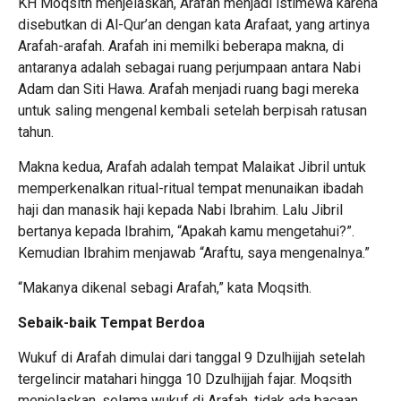
KH Moqsith menjelaskan, Arafah menjadi istimewa karena
disebutkan di Al-Qur’an dengan kata Arafaat, yang artinya
Arafah-arafah. Arafah ini memilki beberapa makna, di
antaranya adalah sebagai ruang perjumpaan antara Nabi
Adam dan Siti Hawa. Arafah menjadi ruang bagi mereka
untuk saling mengenal kembali setelah berpisah ratusan
tahun.
Makna kedua, Arafah adalah tempat Malaikat Jibril untuk
memperkenalkan ritual-ritual tempat menunaikan ibadah
haji dan manasik haji kepada Nabi Ibrahim. Lalu Jibril
bertanya kepada Ibrahim, “Apakah kamu mengetahui?”.
Kemudian Ibrahim menjawab “Araftu, saya mengenalnya.”
“Makanya dikenal sebagi Arafah,” kata Moqsith.
Sebaik-baik Tempat Berdoa
Wukuf di Arafah dimulai dari tanggal 9 Dzulhijjah setelah
tergelincir matahari hingga 10 Dzulhijjah fajar. Moqsith
menjelaskan, selama wukuf di Arafah, tidak ada bacaan