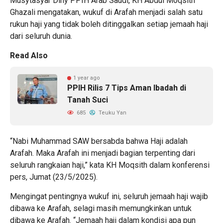
Musytasyar Diny PPIH Arab Saudi, KH Abdul Moqsith
Ghazali mengatakan, wukuf di Arafah menjadi salah satu
rukun haji yang tidak boleh ditinggalkan setiap jemaah haji
dari seluruh dunia.
Read Also
1 year ago
PPIH Rilis 7 Tips Aman Ibadah di
Tanah Suci
685
Teuku Yan
“Nabi Muhammad SAW bersabda bahwa Haji adalah
Arafah. Maka Arafah ini menjadi bagian terpenting dari
seluruh rangkaian haji,” kata KH Moqsith dalam konferensi
pers, Jumat (23/5/2025).
Mengingat pentingnya wukuf ini, seluruh jemaah haji wajib
dibawa ke Arafah, selagi masih memungkinkan untuk
dibawa ke Arafah. “Jemaah haji dalam kondisi apa pun