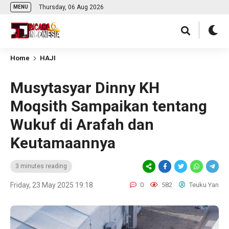
Thursday, 06 Aug 2026
MENU
Home
HAJI
Musytasyar Dinny KH
Moqsith Sampaikan tentang
Wukuf di Arafah dan
Keutamaannya
3 minutes reading
Friday, 23 May 2025 19:18
0
582
Teuku Yan