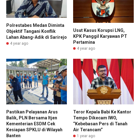
Polrestabes Medan Diminta
Usut Kasus Korupsi LNG,
Objektif Tangani Konflik
KPK Panggil Karyawan PT
Lahan Abang-Adik di Sarirejo
Pertamina
4 year ago
4 year ago
Pastikan Pelayanan Arus
Teror Kepala Babi Ke Kantor
Balik, PLN Bersama Itjen
Tempo Dikecam IWO,
Kementerian ESDM Cek
“Kebebasan Pers di Tanah
Kesiapan SPKLU di Wilayah
Air Terancam”
Banten
1 year ago