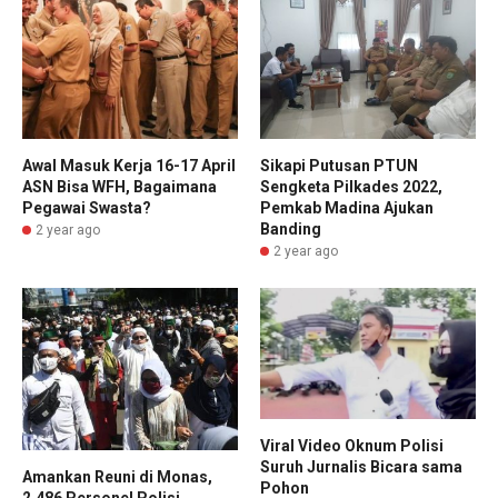
Awal Masuk Kerja 16-17 April
Sikapi Putusan PTUN
ASN Bisa WFH, Bagaimana
Sengketa Pilkades 2022,
Pegawai Swasta?
Pemkab Madina Ajukan
Banding
2 year ago
2 year ago
Viral Video Oknum Polisi
Suruh Jurnalis Bicara sama
Amankan Reuni di Monas,
Pohon
2.486 Personel Polisi