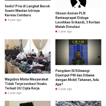
Sadis! Pria di Langkat Bacok
Suami Mantan Istrinya
Oknum Asmen PLN
Karena Cemburu
Rantauprapat Diduga
4 year ago
Lecehkan Srikandi, 3 Korban
Malah Dimutasi
2 year ago
Pangdam III/Siliwangi
Dijemput PM dan Dibawa
Wagubsu Minta Masyarakat
dengan Mobil Tahanan, Ada
Tidak Terprovokasi Hoaks
Apa?
Terkait UU Cipta Kerja
3 year ago
5 year ago