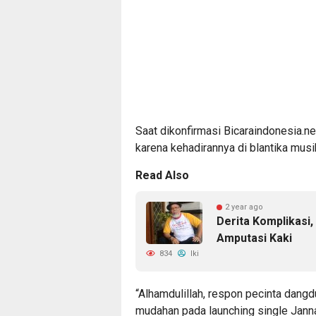
Saat dikonfirmasi Bicaraindonesia.n
karena kehadirannya di blantika mus
Read Also
2 year ago
Derita Komplikasi
Amputasi Kaki
834
Iki
“Alhamdulillah, respon pecinta dangd
mudahan pada launching single Janna