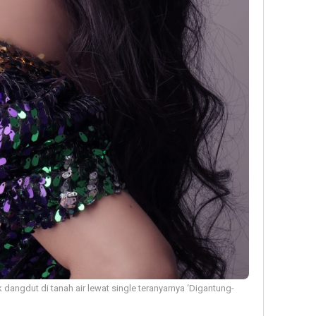
k dangdut di tanah air lewat single teranyarnya ‘Digantung-