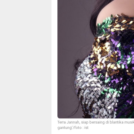
Terra Jannah, siap bersaing di blantika musi
gantung’/foto : ist