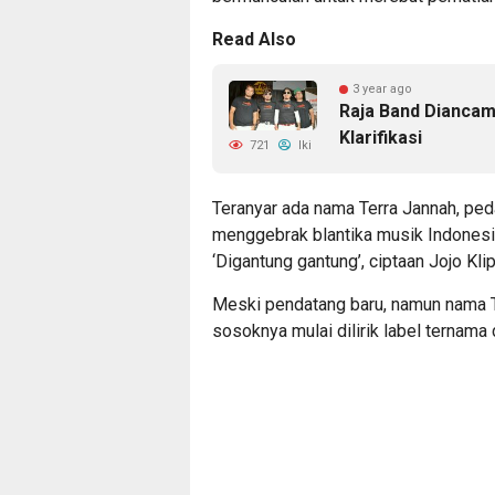
Read Also
3 year ago
Raja Band Diancam
Klarifikasi
721
Iki
Teranyar ada nama Terra Jannah, pe
menggebrak blantika musik Indonesia
‘Digantung gantung’, ciptaan Jojo Klip
Meski pendatang baru, namun nama Te
sosoknya mulai dilirik label ternama 