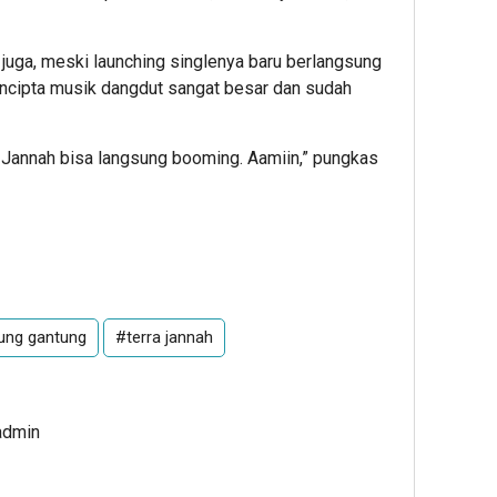
juga, meski launching singlenya baru berlangsung
encipta musik dangdut sangat besar dan sudah
u Jannah bisa langsung booming. Aamiin,” pungkas
tung gantung
#terra jannah
admin