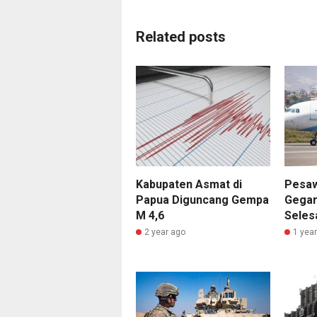
Related posts
Kabupaten Asmat di
Pesaw
Papua Diguncang Gempa
Gegar
M 4,6
Seles
2 year ago
1 yea