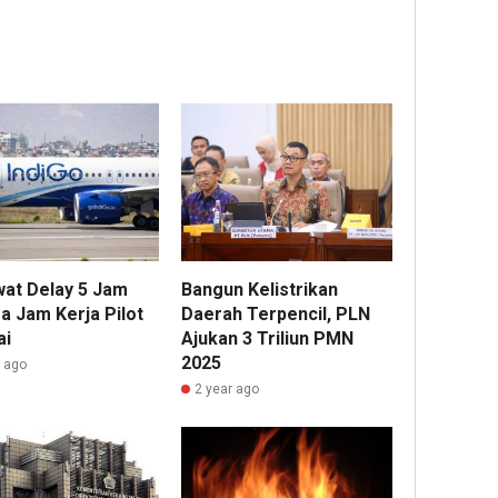
at Delay 5 Jam
Bangun Kelistrikan
a Jam Kerja Pilot
Daerah Terpencil, PLN
ai
Ajukan 3 Triliun PMN
2025
r ago
2 year ago