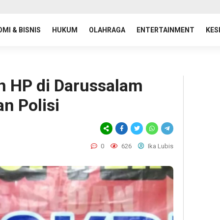
MI & BISNIS
HUKUM
OLAHRAGA
ENTERTAINMENT
KES
n HP di Darussalam
n Polisi
0
626
Ika Lubis