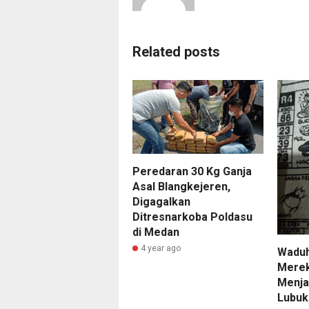
Related posts
Peredaran 30 Kg Ganja
Asal Blangkejeren,
Digagalkan
Ditresnarkoba Poldasu
di Medan
4 year ago
Waduh
Merek
Menja
Lubu