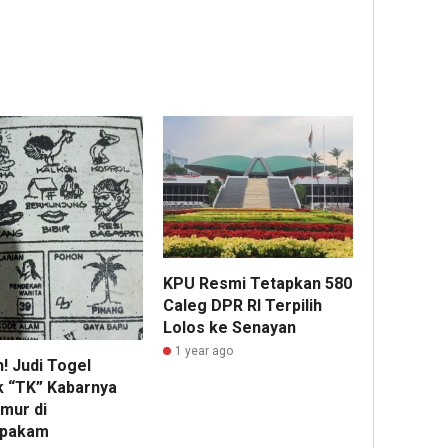
KPU Resmi Tetapkan 580
Caleg DPR RI Terpilih
Lolos ke Senayan
1 year ago
! Judi Togel
 “TK” Kabarnya
mur di
kpakam