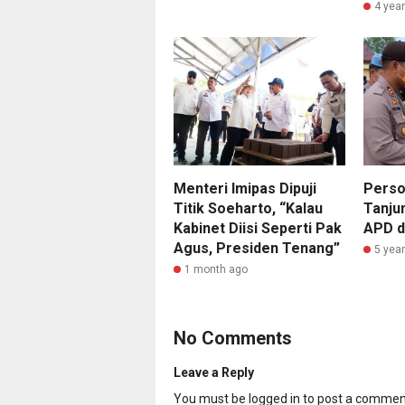
4 yea
Menteri Imipas Dipuji
Perso
Titik Soeharto, “Kalau
Tanju
Kabinet Diisi Seperti Pak
APD d
Agus, Presiden Tenang”
5 yea
1 month ago
No Comments
Leave a Reply
You must be
logged in
to post a commen