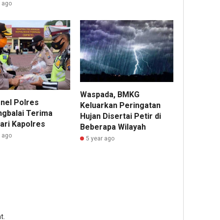
r ago
Waspada, BMKG
nel Polres
Keluarkan Peringatan
ngbalai Terima
Hujan Disertai Petir di
ari Kapolres
Beberapa Wilayah
r ago
5 year ago
t.