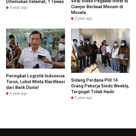
Viral Video Pegawai Hotel di
Ditemukan Selamat, 1 Tewas
Cianjur Berbuat Mesum di
3 year ago
Musala
2 year ago
Peringkat Logistik Indonesia
Sidang Perdana PHI 14
Turun, Luhut Minta Klarifikasi
Orang Pekerja Sindo Weekly,
dari Bank Dunia!
Tergugat Tidak Hadir
3 year ago
5 year ago