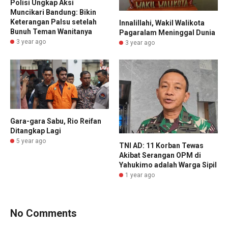
Polisi Ungkap Aksi
Muncikari Bandung: Bikin
Keterangan Palsu setelah
Innalillahi, Wakil Walikota
Bunuh Teman Wanitanya
Pagaralam Meninggal Dunia
3 year ago
3 year ago
Gara-gara Sabu, Rio Reifan
Ditangkap Lagi
5 year ago
TNI AD: 11 Korban Tewas
Akibat Serangan OPM di
Yahukimo adalah Warga Sipil
1 year ago
No Comments