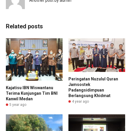
Another post by admin
Related posts
Peringatan Nuzulul Quran
Jamsostek
Kajatisu IBN Wiswantanu
Padangsidimpuan
Terima Kunjungan Tim BNI
Berlangsung Khidmat
Kanwil Medan
4 year ago
5 year ago