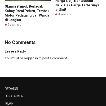
Harga Elpiji Non Subsidi
Naik, Cek Harga Terbarunya
Oknum Brimob Berlagak
di Sini!
Koboy Obral Peluru, Tembak
4 year ago
Motor Pedagang dan Warga
di Langkat
5 year ago
No Comments
Leave a Reply
You must be
logged in
to post a comment.
REDAKSI
DISCLAIMER
IKLAN