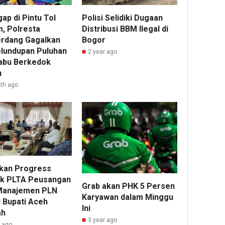
ap di Pintu Tol
Polisi Selidiki Dugaan
, Polresta
Distribusi BBM Ilegal di
erdang Gagalkan
Bogor
lundupan Puluhan
2 year ago
Sabu Berkedok
n
th ago
kan Progress
k PLTA Peusangan
Grab akan PHK 5 Persen
Manajemen PLN
Karyawan dalam Minggu
 Bupati Aceh
Ini
ah
3 year ago
r ago