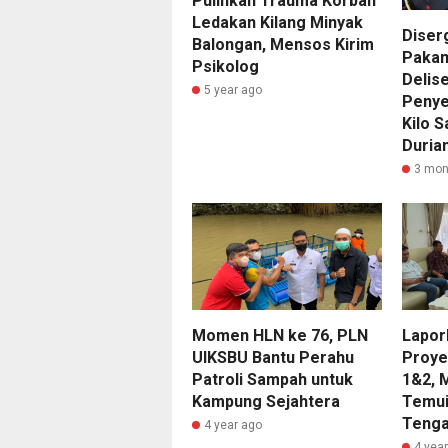
Pulihkan Trauma Korban
Ledakan Kilang Minyak
Diserg
Balongan, Mensos Kirim
Pakam
Psikolog
Delis
5 year ago
Penye
Kilo 
Duria
3 mon
Momen HLN ke 76, PLN
Lapor
UIKSBU Bantu Perahu
Proye
Patroli Sampah untuk
1&2, 
Kampung Sejahtera
Temui
Teng
4 year ago
4 yea