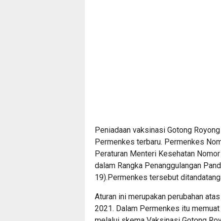
Peniadaan vaksinasi Gotong Royong b
Permenkes terbaru. Permenkes Nomo
Peraturan Menteri Kesehatan Nomor
dalam Rangka Penanggulangan Pande
19).
Permenkes tersebut ditandatanga
Aturan ini merupakan perubahan ata
2021. Dalam Permenkes itu memuat a
melalui skema Vaksinasi Gotong Roy