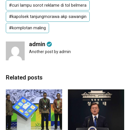
#curi lampu sorot reklame di tol belmera
#kapolsek tanjungmorawa akp sawangin
#komplotan maling
admin
Another post by admin
Related posts