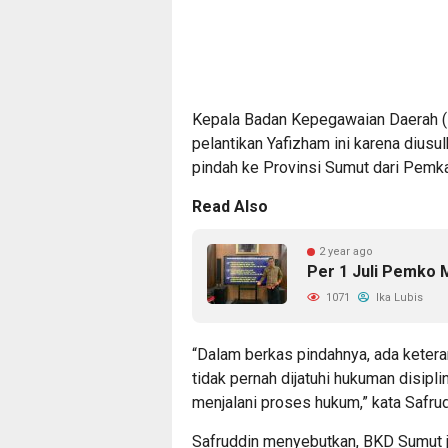
Kepala Badan Kepegawaian Daerah 
pelantikan Yafizham ini karena diusul
pindah ke Provinsi Sumut dari Pemk
Read Also
2 year ago
Per 1 Juli Pemko 
1071
Ika Lubis
“Dalam berkas pindahnya, ada keter
tidak pernah dijatuhi hukuman disipl
menjalani proses hukum,” kata Safru
Safruddin menyebutkan, BKD Sumut 