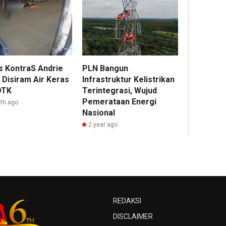
is KontraS Andrie
PLN Bangun
 Disiram Air Keras
Infrastruktur Kelistrikan
OTK
Terintegrasi, Wujud
Pemerataan Energi
th ago
Nasional
2 year ago
REDAKSI
DISCLAIMER