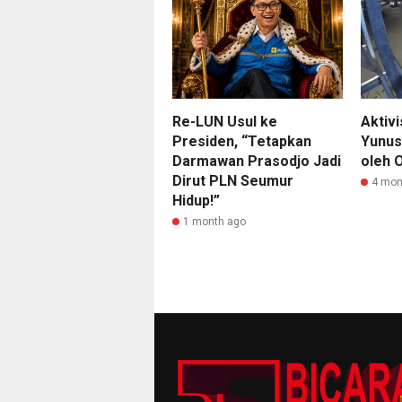
Re-LUN Usul ke
Aktiv
Presiden, “Tetapkan
Yunus
Darmawan Prasodjo Jadi
oleh 
Dirut PLN Seumur
4 mon
Hidup!”
1 month ago