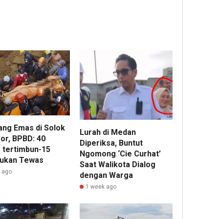
ng Emas di Solok
Lurah di Medan
or, BPBD: 40
Diperiksa, Buntut
 tertimbun-15
Ngomong ‘Cie Curhat’
ukan Tewas
Saat Walikota Dialog
r ago
dengan Warga
1 week ago