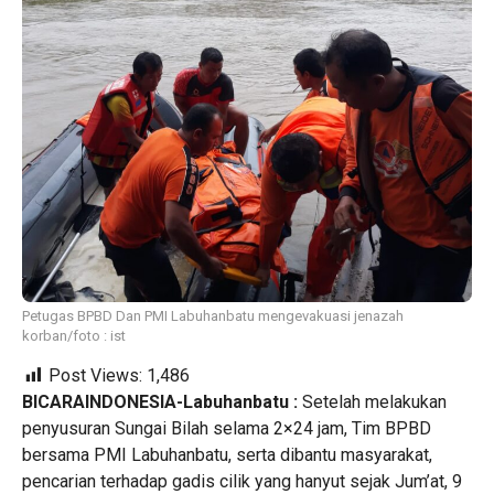
Petugas BPBD Dan PMI Labuhanbatu mengevakuasi jenazah
korban/foto : ist
Post Views:
1,486
BICARAINDONESIA-Labuhanbatu :
Setelah melakukan
penyusuran Sungai Bilah selama 2×24 jam, Tim BPBD
bersama PMI Labuhanbatu, serta dibantu masyarakat,
pencarian terhadap gadis cilik yang hanyut sejak Jum’at, 9