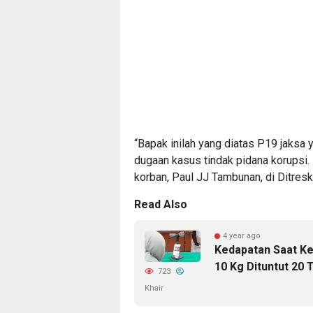
“Bapak inilah yang diatas P19 jaksa 
dugaan kasus tindak pidana korupsi.
korban, Paul JJ Tambunan, di Ditre
Read Also
4 year ago
Kedapatan Saat Ke
10 Kg Dituntut 20 
723
Khair