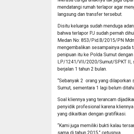
mendatangi rumah terlapor agar men
langsung dan transfer tersebut.
Disitu keluarga sudah menduga adan
bahwa terlapor PJ sudah pernah dih
Medan No: 853/Pid.B/2015/PN Mdn, 
mengembalikan sesampainya pada t
penipuan itu ke Polda Sumut dengan 
LP/1241/VII/2020/Sumut/SPKT II, su
berjalan 1 tahun 2 bulan.
“Sebanyak 2 orang yang dilaporkan s
Sumut, sementara 1 lagi belum ditaha
Soal kliennya yang terancam dijadik
penyidik profesional karena klienn
yang dikaitkan dengan gratifikasi.
“Kami juga memiliki bukti kalau ter
sama di tahun 2015,” cetusnya.