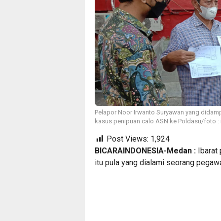
Pelapor Noor Irwanto Suryawan yang didamp
kasus penipuan calo ASN ke Poldasu/foto : 
Post Views:
1,924
BICARAINDONESIA-Medan :
Ibarat 
itu pula yang dialami seorang pega