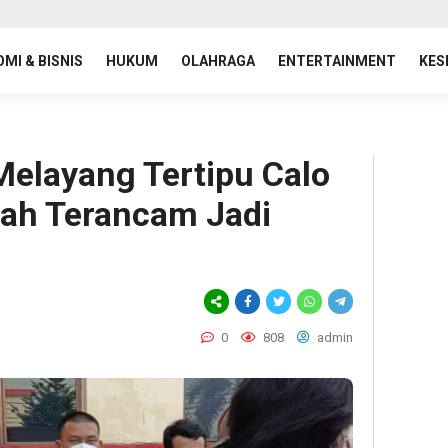
MI & BISNIS
HUKUM
OLAHRAGA
ENTERTAINMENT
KES
elayang Tertipu Calo
lah Terancam Jadi
0
808
admin